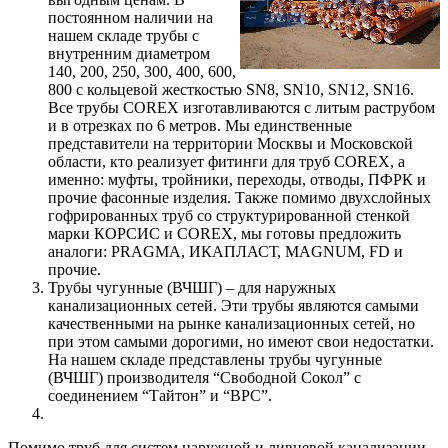
постоянном наличии на
нашем складе трубы с
внутренним диаметром
140, 200, 250, 300, 400, 600,
800 с кольцевой жесткостью SN8, SN10, SN12, SN16.
Все трубы COREX изготавливаются с литым раструбом
и в отрезках по 6 метров. Мы единственные
представители на территории Москвы и Московской
области, кто реализует фитинги для труб COREX, а
именно: муфты, тройники, переходы, отводы, ПФРК и
прочие фасонные изделия. Также помимо двухслойных
гофрированных труб со структурированной стенкой
марки КОРСИС и COREX, мы готовы предложить
аналоги: PRAGMA, ИКАПЛАСТ, MAGNUM, FD и
прочие.
Трубы чугунные (ВЧШГ) – для наружных
канализационных сетей. Эти трубы являются самыми
качественными на рынке канализационных сетей, но
при этом самыми дорогими, но имеют свои недостатки.
На нашем складе представлены трубы чугунные
(ВЧШГ) производителя “Свободной Сокол” с
соединением “Тайтон” и “ВРС”.
Помимо труб для систем наружной и ливневой канализации,