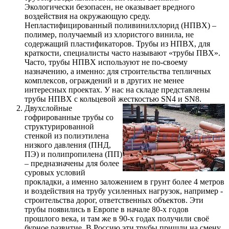
Экологически безопасен, не оказывает вредного
воздействия на окружающую среду.
Непластифицированный поливинилхлорид (НПВХ) –
полимер, получаемый из хлористого винила, не
содержащий пластификаторов. Трубы из НПВХ, для
краткости, специалисты часто называют «трубы ПВХ».
Часто, трубы НПВХ используют не по-своему
назначению, а именно: для строительства тепличных
комплексов, ограждений и в других не менее
интересных проектах. У нас на складе представлены
трубы НПВХ с кольцевой жесткостью SN4 и SN8.
Двухслойные
гофрированные трубы со
структурированной
стенкой из полиэтилена
низкого давления (ПНД,
ПЭ) и полипропилена (ПП)
– предназначены для более
суровых условий
прокладки, а именно заложением в грунт более 4 метров
и воздействия на трубу усиленных нагрузок, например -
строительства дорог, ответственных объектов. Эти
трубы появились в Европе в начале 80-х годов
прошлого века, и там же в 90-х годах получили своё
бурное развитие. В Россию эти трубы пришли на смену