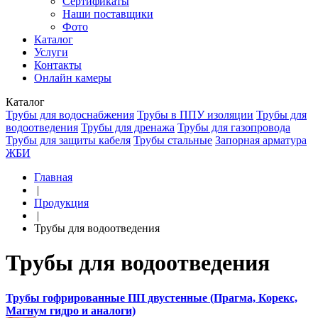
Сертификаты
Наши поставщики
Фото
Каталог
Услуги
Контакты
Онлайн камеры
Каталог
Трубы для водоснабжения
Трубы в ППУ изоляции
Трубы для
водоотведения
Трубы для дренажа
Трубы для газопровода
Трубы для защиты кабеля
Трубы стальные
Запорная арматура
ЖБИ
Главная
|
Продукция
|
Трубы для водоотведения
Трубы для водоотведения
Трубы гофрированные ПП двустенные (Прагма, Корекс,
Магнум гидро и аналоги)