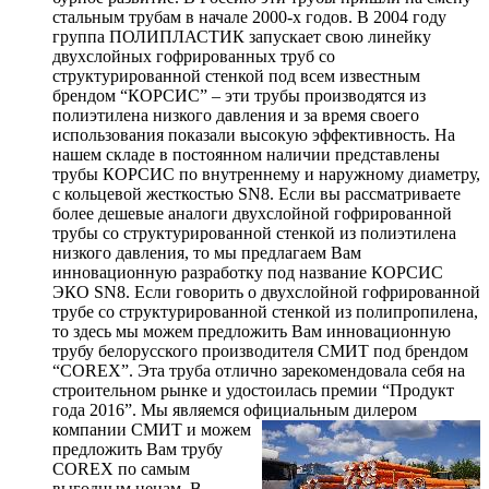
стальным трубам в начале 2000-х годов. В 2004 году
группа ПОЛИПЛАСТИК запускает свою линейку
двухслойных гофрированных труб со
структурированной стенкой под всем известным
брендом “КОРСИС” – эти трубы производятся из
полиэтилена низкого давления и за время своего
использования показали высокую эффективность. На
нашем складе в постоянном наличии представлены
трубы КОРСИС по внутреннему и наружному диаметру,
с кольцевой жесткостью SN8. Если вы рассматриваете
более дешевые аналоги двухслойной гофрированной
трубы со структурированной стенкой из полиэтилена
низкого давления, то мы предлагаем Вам
инновационную разработку под название КОРСИС
ЭКО SN8. Если говорить о двухслойной гофрированной
трубе со структурированной стенкой из полипропилена,
то здесь мы можем предложить Вам инновационную
трубу белорусского производителя СМИТ под брендом
“COREX”. Эта труба отлично зарекомендовала себя на
строительном рынке и удостоилась премии “Продукт
года 2016”. Мы являемся официальным дилером
компании СМИТ и можем
предложить Вам трубу
COREX по самым
выгодным ценам. В