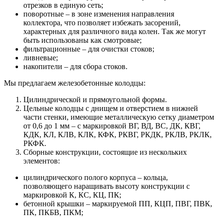
отрезков в единую сеть;
поворотные – в зоне изменения направления
коллектора, что позволяет избежать засорений,
характерных для различного вида колен. Так же могут
быть использованы как смотровые;
фильтрационные – для очистки стоков;
ливневые;
накопители – для сбора стоков.
Мы предлагаем железобетонные колодцы:
Цилиндрической и прямоугольной формы.
Цельные колодцы с днищем и отверстием в нижней
части стенки, имеющие металлическую сетку диаметром
от 0,6 до 1 мм – с маркировкой ВГ, ВД, ВС, ДК, КВГ,
КДК, КЛ, КЛВ, КЛК, КФК, РКВГ, РКДК, РКЛВ, РКЛК,
РКФК.
Сборные конструкции, состоящие из нескольких
элементов:
цилиндрического полого корпуса – кольца,
позволяющего наращивать высоту конструкции с
маркировкой К, КС, КЦ, ПК;
бетонной крышки – маркируемой ПП, КЦП, ПВГ, ПВК,
ПК, ПКБВ, ПКМ;