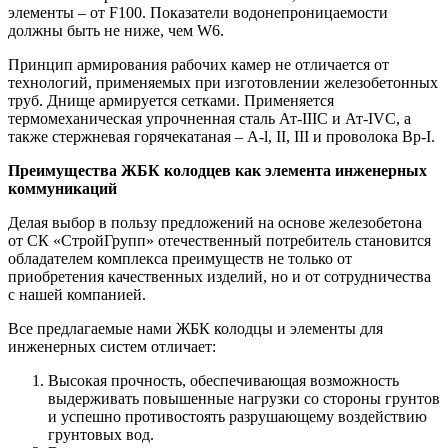
элементы – от F100. Показатели водонепроницаемости
должны быть не ниже, чем W6.
Принцип армирования рабочих камер не отличается от
технологий, применяемых при изготовлении железобетонных
труб. Днище армируется сетками. Применяется
термомеханическая упрочненная сталь Ат-IIIC и Ат-IVC, а
также стержневая горячекатаная – А-l, II, III и проволока Вр-I.
Преимущества ЖБК колодцев как элемента инженерных
коммуникаций
Делая выбор в пользу предложений на основе железобетона
от СК «СтройГрупп» отечественный потребитель становится
обладателем комплекса преимуществ не только от
приобретения качественных изделий, но и от сотрудничества
с нашей компанией.
Все предлагаемые нами ЖБК колодцы и элементы для
инженерных систем отличает:
Высокая прочность, обеспечивающая возможность
выдерживать повышенные нагрузки со стороны грунтов
и успешно противостоять разрушающему воздействию
грунтовых вод.