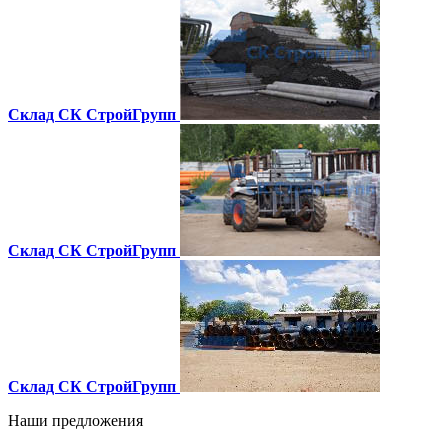
Склад СК СтройГрупп
Склад СК СтройГрупп
Склад СК СтройГрупп
Наши предложения