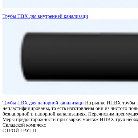
Трубы ПВХ для внутренней канализаци
Трубы ПВХ для напорной канализаци
На рынке НПВХ трубы поя
непластифицированы, то есть изготовлены они из чистого по
безнапорной и напорной канализациях. Перечислим преимущест
Меры предосторожности при сварке: монтаж НПВХ труб необхо
Складской
комплекс
СТРОЙ
ГРУПП