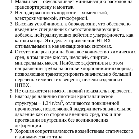
Малый вес – обусловливает минимизацию расходов на
транспортировку и монтаж.
Неподверженность коррозии – химической,
электрохимической, атмосферной.
Высокая устойчивость к биокоррозии, что обеспечено
введением специальных светостабилизирующих
добавок, нейтрализующих действие ультрафиолета, как
катализатора. Это делает применение НПВХ
оптимальными в канализационных системах.
Отсутствие реакции на большое количество химических
сред, в том числе кислот, щелочей, спиртов,
минеральных масел. Наиболее эффективны в этом
направлении трубы на основе хлорполивинилхлорида,
позволяющие транспортировать значительно больший
перечень химических веществ, нежели изделия из
НПВХ.
Не окисляются и имеют низкий показатель горючести.
Благодаря наличию плотной кристаллической
3
структуры – 1,34 г/см
, отличаются повышенной
прочностью, позволяющей выдерживать значительное
давление как со стороны внешних сред, так и при
протекании внутренних без возникновения
деформации.
Хорошая сопротивляемость воздействиям статического
и динамического типа.