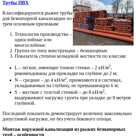
Трубы ПВХ
Классифицируются рыжие трубы
для безнапорной канализации по
трем основным признакам:
Технология производства –
однослойные или
многослойные.
Группа по типу конструкции – безнапорные.
Показатель степени кольцевой жесткости по классам:
2
L – легкие, имеющие тонкие стенки – 2 кН/м
,
рекомендованы для прокладке на глубине до 2 м;
2
N – средние – до 4 кН/м
, применяются в системах,
укладываемых на глубину, не превышающую 6 м;
2
S – жесткие с толстой стенкой – до 8 кН/м
,
выдерживают нагрузку грунта при укладке до 8 метров
глубиной.
Последний показатель демонстрирует величину максимально
допустимой нагрузки, но без учета бокового отпора.
Монтаж наружной канализации из рыжих безнапорных
труб – особенности