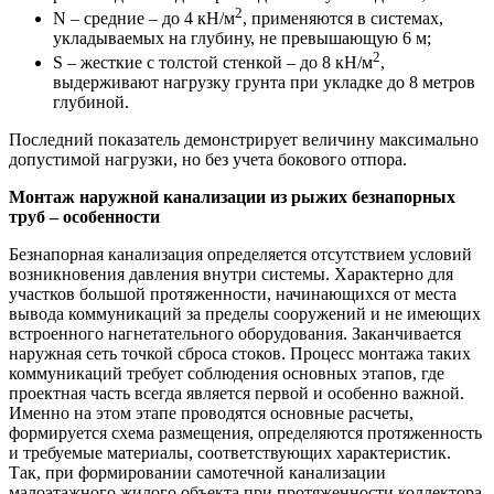
2
N – средние – до 4 кН/м
, применяются в системах,
укладываемых на глубину, не превышающую 6 м;
2
S – жесткие с толстой стенкой – до 8 кН/м
,
выдерживают нагрузку грунта при укладке до 8 метров
глубиной.
Последний показатель демонстрирует величину максимально
допустимой нагрузки, но без учета бокового отпора.
Монтаж наружной канализации из рыжих безнапорных
труб – особенности
Безнапорная канализация определяется отсутствием условий
возникновения давления внутри системы. Характерно для
участков большой протяженности, начинающихся от места
вывода коммуникаций за пределы сооружений и не имеющих
встроенного нагнетательного оборудования. Заканчивается
наружная сеть точкой сброса стоков. Процесс монтажа таких
коммуникаций требует соблюдения основных этапов, где
проектная часть всегда является первой и особенно важной.
Именно на этом этапе проводятся основные расчеты,
формируется схема размещения, определяются протяженность
и требуемые материалы, соответствующих характеристик.
Так, при формировании самотечной канализации
малоэтажного жилого объекта при протяженности коллектора