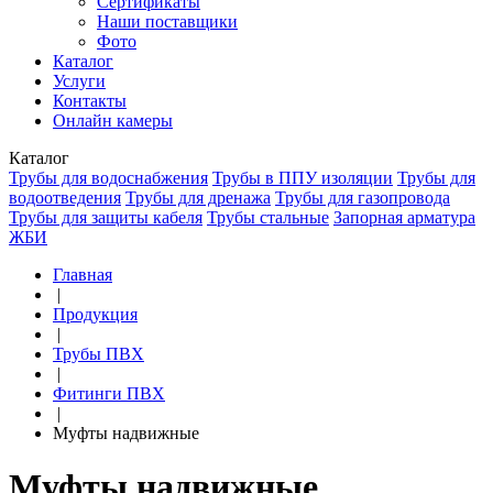
Сертификаты
Наши поставщики
Фото
Каталог
Услуги
Контакты
Онлайн камеры
Каталог
Трубы для водоснабжения
Трубы в ППУ изоляции
Трубы для
водоотведения
Трубы для дренажа
Трубы для газопровода
Трубы для защиты кабеля
Трубы стальные
Запорная арматура
ЖБИ
Главная
|
Продукция
|
Трубы ПВХ
|
Фитинги ПВХ
|
Муфты надвижные
Муфты надвижные