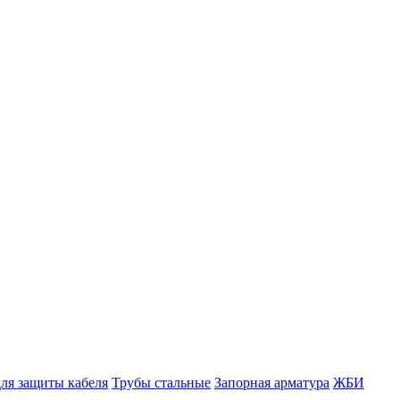
ля защиты кабеля
Трубы стальные
Запорная арматура
ЖБИ