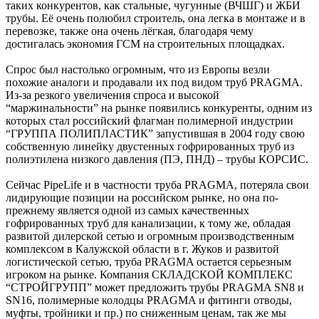
таких конкурентов, как стальные, чугунные (ВЧШГ) и ЖБИ
трубы. Её очень полюбил строитель, она легка в монтаже и в
перевозке, также она очень лёгкая, благодаря чему
достигалась экономия ГСМ на строительных площадках.
Спрос был настолько огромным, что из Европы везли
похожие аналоги и продавали их под видом труб PRAGMA.
Из-за резкого увеличения спроса и высокой
“маржинальности” на рынке появились конкуренты, одним из
которых стал российский флагман полимерной индустрии
“ГРУППА ПОЛИПЛАСТИК” запустившая в 2004 году свою
собственную линейку двустенных гофрированных труб из
полиэтилена низкого давления (ПЭ, ПНД) – трубы КОРСИС.
Сейчас PipeLife и в частности труба PRAGMA, потеряла свои
лидирующие позиции на российском рынке, но она по-
прежнему является одной из самых качественных
гофрированных труб для канализации, к тому же, обладая
развитой дилерской сетью и огромным производственным
комплексом в Калужской области в г. Жуков и развитой
логистической сетью, труба PRAGMA остается серьезным
игроком на рынке. Компания СКЛАДСКОЙ КОМПЛЕКС
“СТРОЙГРУПП” может предложить трубы PRAGMA SN8 и
SN16, полимерные колодцы PRAGMA и фитинги отводы,
муфты, тройники и пр.) по сниженным ценам, так же мы