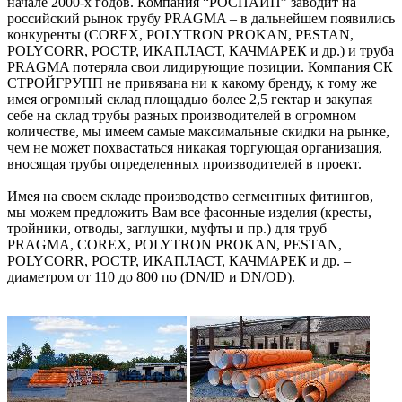
начале 2000-х годов. Компания “РОСПАЙП” заводит на
российский рынок трубу PRAGMA – в дальнейшем появились
конкуренты (COREX, POLYTRON PROKAN, PESTAN,
POLYCORR, РОСТР, ИКАПЛАСТ, КАЧМАРЕК и др.) и труба
PRAGMA потеряла свои лидирующие позиции. Компания СК
СТРОЙГРУПП не привязана ни к какому бренду, к тому же
имея огромный склад площадью более 2,5 гектар и закупая
себе на склад трубы разных производителей в огромном
количестве, мы имеем самые максимальные скидки на рынке,
чем не может похвастаться никакая торгующая организация,
вносящая трубы определенных производителей в проект.
Имея на своем складе производство сегментных фитингов,
мы можем предложить Вам все фасонные изделия (кресты,
тройники, отводы, заглушки, муфты и пр.) для труб
PRAGMA, COREX, POLYTRON PROKAN, PESTAN,
POLYCORR, РОСТР, ИКАПЛАСТ, КАЧМАРЕК и др. –
диаметром от 110 до 800 по (DN/ID и DN/OD).