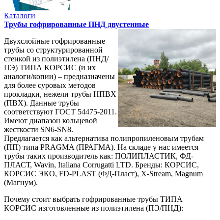
Каталоги
Трубы гофрированные ПНД двустенные
Двухслойные гофрированные
трубы со структурированной
стенкой из полиэтилена (ПНД/
ПЭ) ТИПА КОРСИС (и их
аналоги/копии) – предназначены
для более суровых методов
прокладки, нежели трубы НПВХ
(ПВХ). Данные трубы
соответствуют ГОСТ 54475-2011.
Имеют диапазон кольцевой
жесткости SN6-SN8.
Предлагается как альтернатива полипропиленовым трубам
(ПП) типа PRAGMA (ПРАГМА). На складе у нас имеется
трубы таких производитель как: ПОЛИПЛАСТИК, ФД-
ПЛАСТ, Wavin, Italiana Corrugatti LTD. Бренды: КОРСИС,
КОРСИС ЭКО, FD-PLAST (ФД-Пласт), X-Stream, Magnum
(Магнум).
Почему стоит выбрать гофрированные трубы ТИПА
КОРСИС изготовленные из полиэтилена (ПЭ/ПНД):