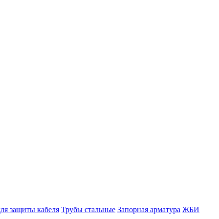
ля защиты кабеля
Трубы стальные
Запорная арматура
ЖБИ