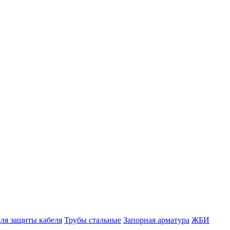
ля защиты кабеля
Трубы стальные
Запорная арматура
ЖБИ