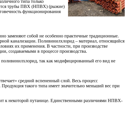
зличного типа только
яются трубы ПВХ (НПВХ) (рыжие)
олговечность функционирования
но заменяют собой не особенно практичные традиционные.
рной канализации. Поливинилхлорид – материал, относящийся
ловиях их применения. В частности, при производстве
и, создаваемыми в процессе производства.
поливинилхлорид, так как модифицированный его вид не
отвечает» средний вспененный слой. Весь процесс
. Продукция такого типа имеет значительно меньший вес при
одит к некоторой путанице. Единственными различиями НПВХ-