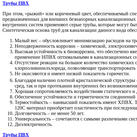
Трубы ПВХ
При этом, «рыжий» или коричневый цвет, обеспечиваемый спец
предназначенных для внешних безнапорных канализационных сет
внутренних систем применяют серые трубы, которые могут быт
Синтетическая основа труб для канализации данного вида об
Малый вес – обусловливает минимизацию расходов на тр
Неподверженность коррозии – химической, электрохимич
Высокая устойчивость к биокоррозии, что обеспечено вв
применение НПВХ оптимальными в канализационных си
Отсутствие реакции на большое количество химических с
хлорполивинилхлорида, позволяющие транспортировать 
Не окисляются и имеют низкий показатель горючести.
Благодаря наличию плотной кристаллической структуры –
сред, так и при протекании внутренних без возникновен
Хорошая сопротивляемость воздействиям статического и 
Обеспечение устойчивости и герметичности соединений 
Термостойкость – наивысший показатель имеют ХПВХ. Т
120С материал приобретает пластичность при последующ
Долговечность – не менее 50 лет.
Универсальность – сочетаются с самыми различными сис
Диэлектричность.
Трубы ПВХ