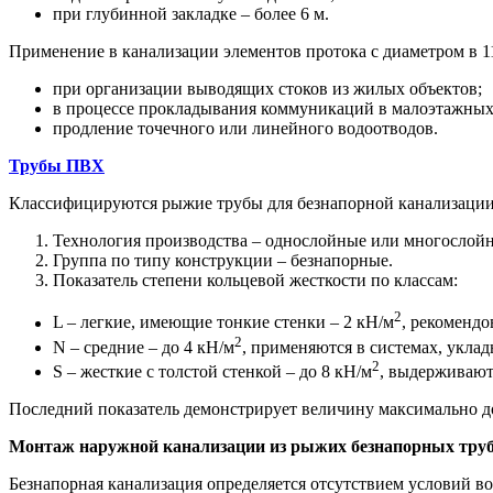
при глубинной закладке – более 6 м.
Применение в канализации элементов протока с диаметром в 1
при организации выводящих стоков из жилых объектов;
в процессе прокладывания коммуникаций в малоэтажных
продление точечного или линейного водоотводов.
Трубы ПВХ
Классифицируются рыжие трубы для безнапорной канализации
Технология производства – однослойные или многослой
Группа по типу конструкции – безнапорные.
Показатель степени кольцевой жесткости по классам:
2
L – легкие, имеющие тонкие стенки – 2 кН/м
, рекомендо
2
N – средние – до 4 кН/м
, применяются в системах, укла
2
S – жесткие с толстой стенкой – до 8 кН/м
, выдерживают
Последний показатель демонстрирует величину максимально до
Монтаж наружной канализации из рыжих безнапорных труб
Безнапорная канализация определяется отсутствием условий в