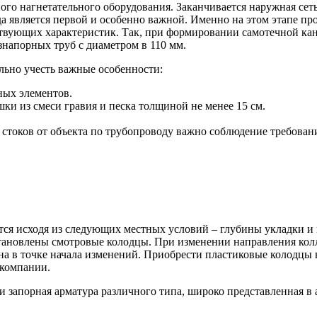
о нагнетательного оборудования. Заканчивается наружная сеть
гда является первой и особенно важной. Именно на этом этапе п
ствующих характеристик. Так, при формировании самотечной ка
знапорных труб с диаметром в 110 мм.
льно учесть важные особенности:
ных элементов.
и из смеси гравия и песка толщиной не менее 15 см.
 стоков от объекта по трубопроводу важно соблюдение требова
тся исходя из следующих местных условий – глубины укладки и 
становлены смотровые колодцы. При изменении направления кол
а в точке начала изменений. Приобрести пластиковые колодцы 
 компании.
и запорная арматура различного типа, широко представленная в