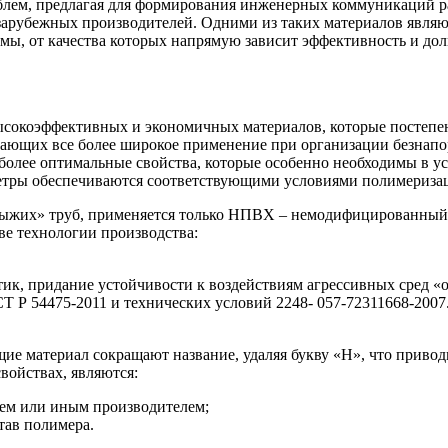
лем, предлагая для формирования инженерных коммуникаций ра
зарубежных производителей. Одними из таких материалов явл
емы, от качества которых напрямую зависит эффективность и д
сокоэффективных и экономичных материалов, которые постепен
ающих все более широкое применение при организации безнапо
более оптимальные свойства, которые особенно необходимы в ус
тры обеспечиваются соответствующими условиями полимеризаци
ыжих» труб, применяется только НПВХ – немодифицированный 
ве технологии производства:
тик, придание устойчивости к воздействиям агрессивных сред «
 Р 54475-2011 и технических условий 2248- 057-72311668-2007
ие материал сокращают название, удаляя букву «Н», что прив
войствах, являются:
тем или иным производителем;
тав полимера.