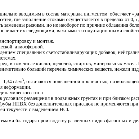
иально вводимым в состав материала пигментом, облегчает «ра
ей, где заполнение стоками осуществляется в пределах от 0,5 до
ь заменены рыжими, но не наоборот по причине обладания боле
еспечивает их следующими, важными эксплуатационными свойст
анспортировку и монтаж.
еской, атмосферной.
едением специальных светостабилизирующих добавок, нейтрализу
стемах.
ред, в том числе кислот, щелочей, спиртов, минеральных масел
значительно больший перечень химических веществ, нежели из
3
 1,34 г/см
, отличаются повышенной прочностью, позволяющей 
ия деформации.
динамического типа.
в условиях размещения в подвижных грунтах и при близком ра
рубы НПВХ без дополнительных присадок не применяются при т
ей текучести с выделением HCl.
темами благодаря производству различных видов фасонных изд