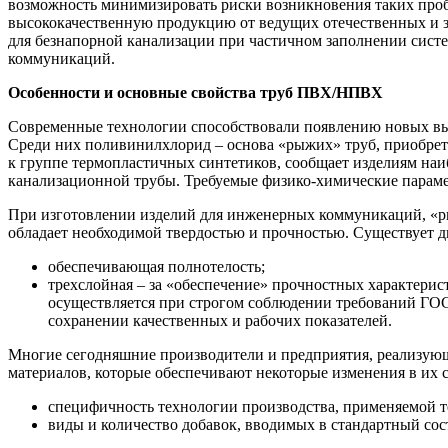
возможность минимизировать риски возникновения таких проб
высококачественную продукцию от ведущих отечественных и 
для безнапорной канализации при частичном заполнении сист
коммуникаций.
Особенности и основные свойства труб ПВХ/НПВХ
Современные технологии способствовали появлению новых вы
Среди них поливинилхлорид – основа «рыжих» труб, приобрет
к группе термопластичных синтетиков, сообщает изделиям наи
канализационной трубы. Требуемые физико-химические параме
При изготовлении изделий для инженерных коммуникаций, «р
обладает необходимой твердостью и прочностью. Существует д
обеспечивающая полнотелость;
трехслойная – за «обеспечение» прочностных характерис
осуществляется при строгом соблюдении требований ГОСТ
сохранении качественных и рабочих показателей.
Многие сегодняшние производители и предприятия, реализующ
материалов, которые обеспечивают некоторые изменения в их с
специфичность технологии производства, применяемой 
виды и количество добавок, вводимых в стандартный сос