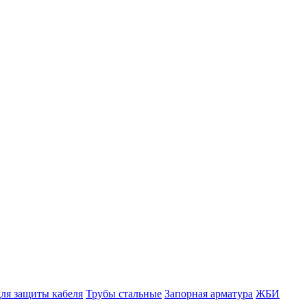
ля защиты кабеля
Трубы стальные
Запорная арматура
ЖБИ