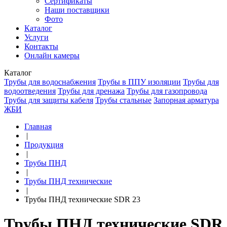
Сертификаты
Наши поставщики
Фото
Каталог
Услуги
Контакты
Онлайн камеры
Каталог
Трубы для водоснабжения
Трубы в ППУ изоляции
Трубы для
водоотведения
Трубы для дренажа
Трубы для газопровода
Трубы для защиты кабеля
Трубы стальные
Запорная арматура
ЖБИ
Главная
|
Продукция
|
Трубы ПНД
|
Трубы ПНД технические
|
Трубы ПНД технические SDR 23
Трубы ПНД технические SDR