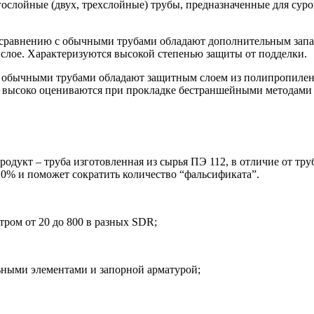
лойные (двух, трехслойные) трубы, предназначенные для суро
сравнению с обычными трубами обладают дополнительным запа
 слое. Характеризуются высокой степенью защиты от подделки.
с обычными трубами обладают защитным слоем из полипропилен
 высоко оцениваются при прокладке бестраншейными методами 
одукт – труба изготовленная из сырья ПЭ 112, в отличие от тр
0% и поможет сократить количество “фальсификата”.
тром от 20 до 800 в разных SDR;
ьными элементами и запорной арматурой;