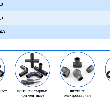
,3
,3
6,3
игот
Фитинги сварные
Фитинги
(сегментные)
электросварные