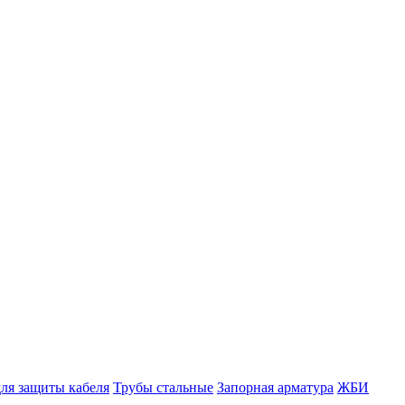
ля защиты кабеля
Трубы стальные
Запорная арматура
ЖБИ