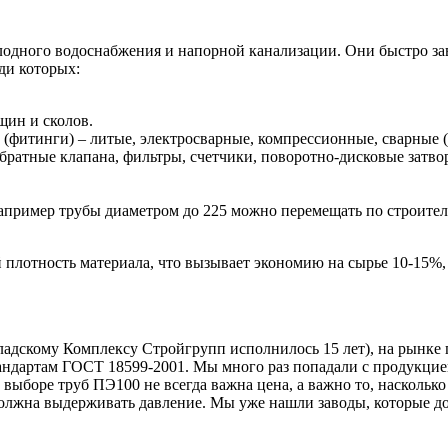
одного водоснабжения и напорной канализации. Они быстро за
ди которых:
щин и сколов.
(фитинги) – литые, электросварные, компрессионные, сварные 
братные клапана, фильтры, счетчики, поворотно-дисковые затво
 Например трубы диаметром до 225 можно перемещать по строите
плотность материала, что вызывает экономию на сырье 10-15%,
кладскому Комплексу Стройгрупп исполнилось 15 лет), на рынке
дартам ГОСТ 18599-2001. Мы много раз попадали с продукцией
выборе труб ПЭ100 не всегда важна цена, а важно то, насколько
 должна выдерживать давление. Мы уже нашли заводы, которые д