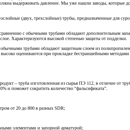
 должна выдерживать давление. Мы уже нашли заводы, которые д
лойные (двух, трехслойные) трубы, предназначенные для суро
сравнению с обычными трубами обладают дополнительным запа
 слое. Характеризуются высокой степенью защиты от подделки.
с обычными трубами обладают защитным слоем из полипропилен
 высоко оцениваются при прокладке бестраншейными методами 
одукт – труба изготовленная из сырья ПЭ 112, в отличие от тр
0% и поможет сократить количество “фальсификата”.
тром от 20 до 800 в разных SDR;
ьными элементами и запорной арматурой;