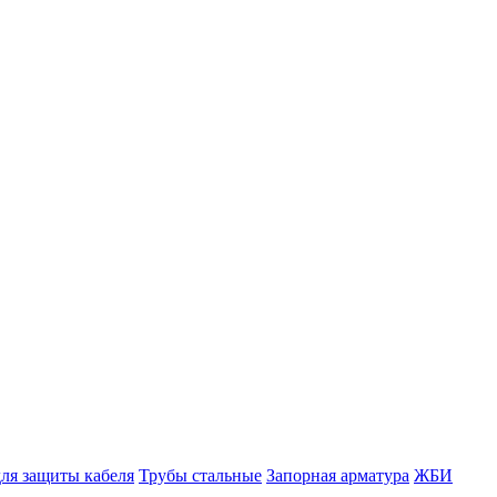
ля защиты кабеля
Трубы стальные
Запорная арматура
ЖБИ