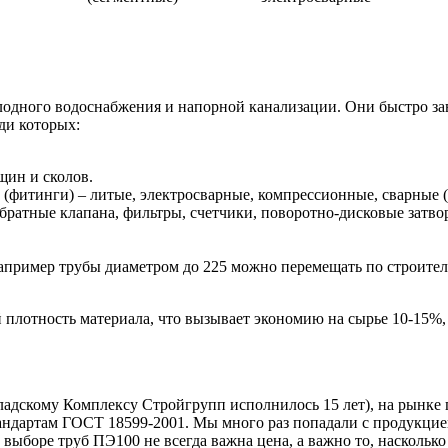
одного водоснабжения и напорной канализации. Они быстро за
ди которых:
щин и сколов.
(фитинги) – литые, электросварные, компрессионные, сварные 
братные клапана, фильтры, счетчики, поворотно-дисковые затво
 Например трубы диаметром до 225 можно перемещать по строите
плотность материала, что вызывает экономию на сырье 10-15%,
кладскому Комплексу Стройгрупп исполнилось 15 лет), на рынке
дартам ГОСТ 18599-2001. Мы много раз попадали с продукцией
выборе труб ПЭ100 не всегда важна цена, а важно то, насколько