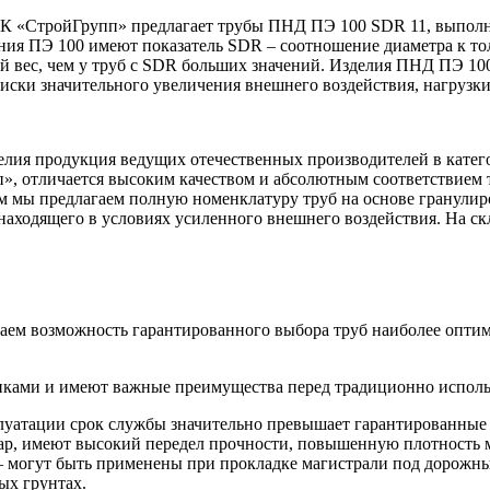
СК «СтройГрупп» предлагает трубы ПНД ПЭ 100 SDR 11, выполн
ния ПЭ 100 имеют показатель SDR – соотношение диаметра к то
й вес, чем у труб с SDR больших значений. Изделия ПНД ПЭ 1
 риски значительного увеличения внешнего воздействия, нагруз
елия продукция ведущих отечественных производителей в кате
п», отличается высоким качеством и абсолютным соответствием
 мы предлагаем полную номенклатуру труб на основе гранулир
находящего в условиях усиленного внешнего воздействия. На с
иваем возможность гарантированного выбора труб наиболее опт
иками и имеют важные преимущества перед традиционно испол
луатации срок службы значительно превышает гарантированные 
ар, имеют высокий передел прочности, повышенную плотность 
 могут быть применены при прокладке магистрали под дорожны
ых грунтах.