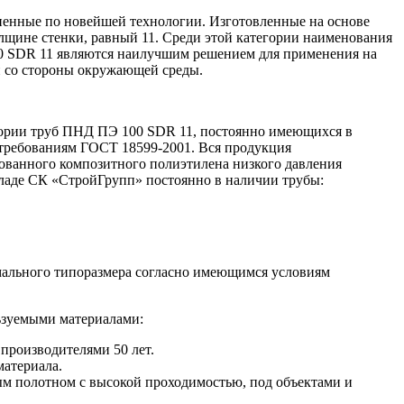
енные по новейшей технологии. Изготовленные на основе
лщине стенки, равный 11. Среди этой категории наименования
00 SDR 11 являются наилучшим решением для применения на
ки со стороны окружающей среды.
гории труб ПНД ПЭ 100 SDR 11, постоянно имеющихся в
 требованиям ГОСТ 18599-2001. Вся продукция
ованного композитного полиэтилена низкого давления
кладе СК «СтройГрупп» постоянно в наличии трубы:
имального типоразмера согласно имеющимся условиям
ьзуемыми материалами:
производителями 50 лет.
материала.
м полотном с высокой проходимостью, под объектами и