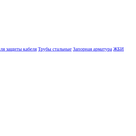
ля защиты кабеля
Трубы стальные
Запорная арматура
ЖБИ