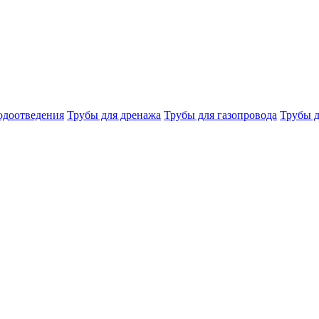
одоотведения
Трубы для дренажа
Трубы для газопровода
Трубы д