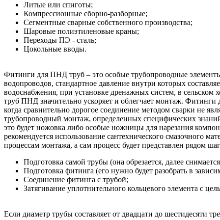
Литые или спиготы;
Компрессионные сборно-разборные;
Сегментные сварные собственного производства;
Шаровые полиэтиленовые краны;
Переходы ПЭ - сталь;
Цокольные вводы.
Фитинги для ПНД труб – это особые трубопроводные элементы
водопроводов, стандартное давление внутри которых составля
водоснабжения, при установке дренажных систем, в сельском хо
труб ПНД значительно ускоряет и облегчает монтаж. Фитинги
когда сравнительно дорогое соединение методом сварки не яв
трубопроводный монтаж, определенных специфических знаний
это будет ножовка либо особые ножницы для нарезания компон
рекомендуется использование сантехнического смазочного мат
процессам монтажа, а сам процесс будет представлен рядом шаг
Подготовка самой трубы (она обрезается, далее снимаетс
Подготовка фитинга (его нужно будет разобрать в завис
Соединение фитинга с трубой;
Затягивание уплотнительного кольцевого элемента с це
Если диаметр трубы составляет от двадцати до шестидесяти тре