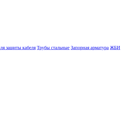
ля защиты кабеля
Трубы стальные
Запорная арматура
ЖБИ