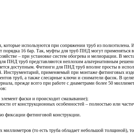
, которые используются при сопряжении труб из полиэтилена.
ет порядка 16 бар. Так, муфты для труб ПНД могут применятьс
зяйстве – при установке систем обогрева и мелиорации. В места
 для ПНД труб представляются неплохим альтернативным решени
ляется доступным. Фитинги для ПНД труб вполне просты в испо
. Инструментарий, применяемый при монтаже фитинговых изде
ентов труб, а также слесарные ключи и сниматели фасок. В цел
ериала, прежде всего при работе с диаметрами более 50 миллим
ов:
я элемент фаски и происходит смазывание);
имости от конструкционных особенностей – полностью или части
лью фиксации фитинговой конструкции.
х миллиметров (то есть труба обладает небольшой толщиной), то