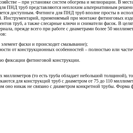
зяйстве – при установке систем обогрева и мелиорации. В места
 для ПНД труб представляются неплохим альтернативным решени
ляется доступным. Фитинги для ПНД труб вполне просты в испо
. Инструментарий, применяемый при монтаже фитинговых изде
ентов труб, а также слесарные ключи и сниматели фасок. В цел
ериала, прежде всего при работе с диаметрами более 50 миллим
ов:
я элемент фаски и происходит смазывание);
имости от конструкционных особенностей – полностью или части
лью фиксации фитинговой конструкции.
х миллиметров (то есть труба обладает небольшой толщиной), то
каются для конструкций труб с диаметром от 75 до 110 миллимет
том оно никак не связано с диаметром конкретной трубы. Форма