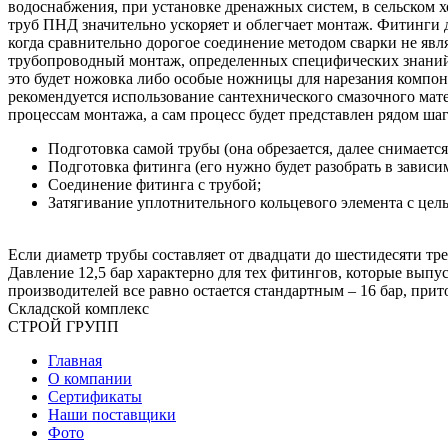
водоснабжения, при установке дренажных систем, в сельском хо
труб ПНД значительно ускоряет и облегчает монтаж. Фитинги
когда сравнительно дорогое соединение методом сварки не яв
трубопроводный монтаж, определенных специфических знаний
это будет ножовка либо особые ножницы для нарезания компон
рекомендуется использование сантехнического смазочного мат
процессам монтажа, а сам процесс будет представлен рядом шаг
Подготовка самой трубы (она обрезается, далее снимаетс
Подготовка фитинга (его нужно будет разобрать в завис
Соединение фитинга с трубой;
Затягивание уплотнительного кольцевого элемента с це
Если диаметр трубы составляет от двадцати до шестидесяти тре
Давление 12,5 бар характерно для тех фитингов, которые выпус
производителей все равно остается стандартным – 16 бар, при
Складской
комплекс
СТРОЙ
ГРУПП
Главная
О компании
Сертификаты
Наши поставщики
Фото