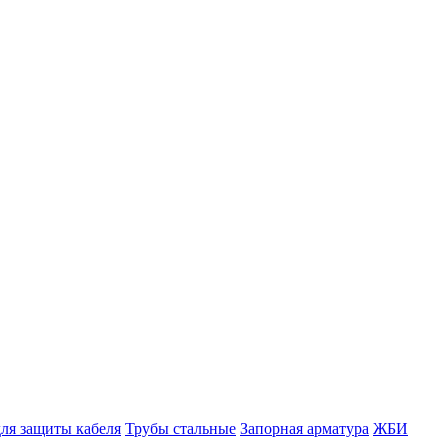
ля защиты кабеля
Трубы стальные
Запорная арматура
ЖБИ