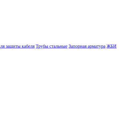
ля защиты кабеля
Трубы стальные
Запорная арматура
ЖБИ