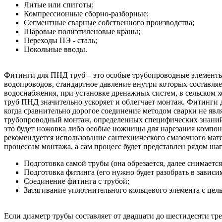
Литые или спиготы;
Компрессионные сборно-разборные;
Сегментные сварные собственного производства;
Шаровые полиэтиленовые краны;
Переходы ПЭ - сталь;
Цокольные вводы.
Фитинги для ПНД труб – это особые трубопроводные элементы
водопроводов, стандартное давление внутри которых составля
водоснабжения, при установке дренажных систем, в сельском хо
труб ПНД значительно ускоряет и облегчает монтаж. Фитинги
когда сравнительно дорогое соединение методом сварки не яв
трубопроводный монтаж, определенных специфических знаний
это будет ножовка либо особые ножницы для нарезания компон
рекомендуется использование сантехнического смазочного мат
процессам монтажа, а сам процесс будет представлен рядом шаг
Подготовка самой трубы (она обрезается, далее снимаетс
Подготовка фитинга (его нужно будет разобрать в завис
Соединение фитинга с трубой;
Затягивание уплотнительного кольцевого элемента с це
Если диаметр трубы составляет от двадцати до шестидесяти тре