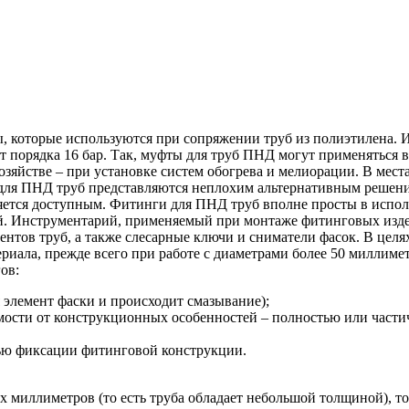
, которые используются при сопряжении труб из полиэтилена.
ет порядка 16 бар. Так, муфты для труб ПНД могут применятьс
зяйстве – при установке систем обогрева и мелиорации. В места
 для ПНД труб представляются неплохим альтернативным решени
ляется доступным. Фитинги для ПНД труб вполне просты в испо
. Инструментарий, применяемый при монтаже фитинговых изде
ентов труб, а также слесарные ключи и сниматели фасок. В цел
ериала, прежде всего при работе с диаметрами более 50 миллим
ов:
я элемент фаски и происходит смазывание);
имости от конструкционных особенностей – полностью или части
лью фиксации фитинговой конструкции.
х миллиметров (то есть труба обладает небольшой толщиной), то