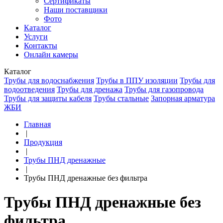
Сертификаты
Наши поставщики
Фото
Каталог
Услуги
Контакты
Онлайн камеры
Каталог
Трубы для водоснабжения
Трубы в ППУ изоляции
Трубы для
водоотведения
Трубы для дренажа
Трубы для газопровода
Трубы для защиты кабеля
Трубы стальные
Запорная арматура
ЖБИ
Главная
|
Продукция
|
Трубы ПНД дренажные
|
Трубы ПНД дренажные без фильтра
Трубы ПНД дренажные без
фильтра