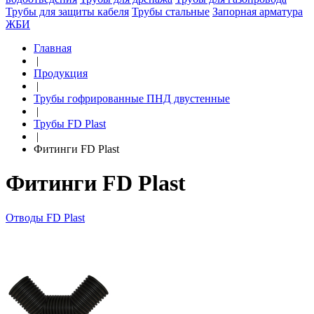
Трубы для защиты кабеля
Трубы стальные
Запорная арматура
ЖБИ
Главная
|
Продукция
|
Трубы гофрированные ПНД двустенные
|
Трубы FD Plast
|
Фитинги FD Plast
Фитинги FD Plast
Отводы FD Plast