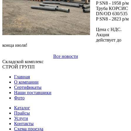
P SN8 - 1958 р/м
Труба КОРСИС
DN/OD 630/535
P SN8 - 2823 р/м
Цена с НДС.
Акция
действует до
конца июля!
Все новости
Складской
комплекс
СТРОЙ
ГРУПП
Главная
О компании
Сертификаты
Наши поставщики
Фото
Каталог
Прайсы
Услуги
Контакты
Схема проезда