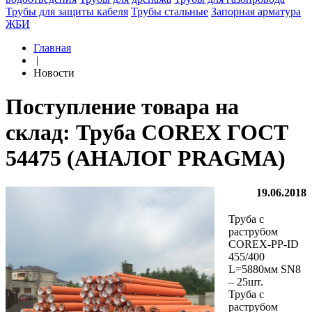
Трубы для защиты кабеля
Трубы стальные
Запорная арматура
ЖБИ
Главная
|
Новости
Поступление товара на
склад: Труба COREX ГОСТ
54475 (АНАЛОГ PRAGMA)
19.06.2018
Труба с
раструбом
COREX-PP-ID
455/400
L=5880мм SN8
– 25шт.
Труба с
раструбом