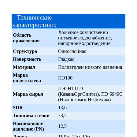
Технические
характеристики:
Холодное хозяйственно-
Область
питьевое водоснабжение,
применения
напорное водоотведение
Структура
Однослойная
Поверхность
Гладкая
Материал
Полиэтилен низкого давления
Марка
ПЭ100
полиэтилена
ПЭ2НТ11-9
Марка сырья
(КазаньОргСинтез), ПЭ 6949С
(Нижнекамск Нефтехим)
SDR
13,6
Толщина стенки
73,5
Номинальное
12,5
давление (PN)
Длина
11,9м, 12м, 13м