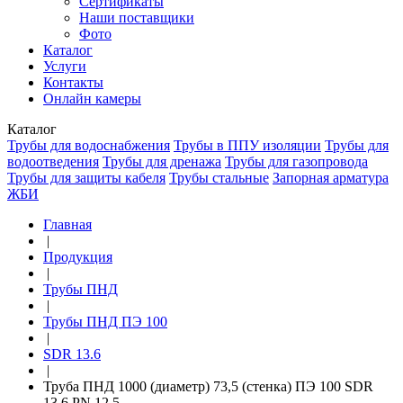
Сертификаты
Наши поставщики
Фото
Каталог
Услуги
Контакты
Онлайн камеры
Каталог
Трубы для водоснабжения
Трубы в ППУ изоляции
Трубы для
водоотведения
Трубы для дренажа
Трубы для газопровода
Трубы для защиты кабеля
Трубы стальные
Запорная арматура
ЖБИ
Главная
|
Продукция
|
Трубы ПНД
|
Трубы ПНД ПЭ 100
|
SDR 13.6
|
Труба ПНД 1000 (диаметр) 73,5 (стенка) ПЭ 100 SDR
13,6 PN 12,5