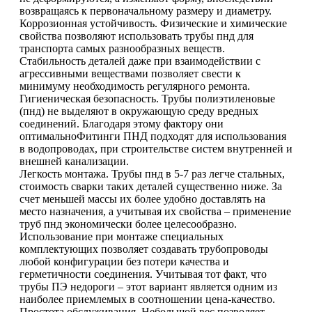
возвращаясь к первоначальному размеру и диаметру.
Коррозионная устойчивость. Физические и химические
свойства позволяют использовать трубы пнд для
транспорта самых разнообразных веществ.
Стабильность деталей даже при взаимодействии с
агрессивными веществами позволяет свести к
минимуму необходимость регулярного ремонта.
Гигиеническая безопасность. Трубы полиэтиленовые
(пнд) не выделяют в окружающую среду вредных
соединений. Благодаря этому фактору они
оптимальноФитинги ПНД подходят для использования
в водопроводах, при строительстве систем внутренней и
внешней канализации.
Легкость монтажа. Трубы пнд в 5-7 раз легче стальных,
стоимость сварки таких деталей существенно ниже. За
счет меньшей массы их более удобно доставлять на
место назначения, а учитывая их свойства – применение
труб пнд экономически более целесообразно.
Использование при монтаже специальных
комплектующих позволяет создавать трубопроводы
любой конфигурации без потери качества и
герметичности соединения. Учитывая тот факт, что
трубы ПЭ недороги – этот вариант является одним из
наиболее приемлемых в соотношении цена-качество.
Простота обслуживания. Небольшой вес позволяет