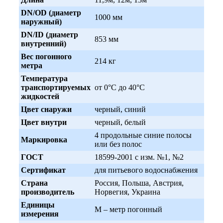
DN/OD (диаметр
1000 мм
наружный)
DN/ID (диаметр
853 мм
внутренний)
Вес погонного
214 кг
метра
Температура
транспортируемых
от 0°C до 40°C
жидкостей
Цвет снаружи
черный, синий
Цвет внутри
черный, белый
4 продольные синие полосы
Маркировка
или без полос
ГОСТ
18599-2001 с изм. №1, №2
Сертификат
для питьевого водоснабжения
Страна
Россия, Польша, Австрия,
производитель
Норвегия, Украина
Единицы
М – метр погонный
измерения